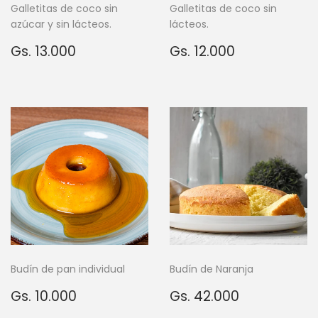
Galletitas de coco sin
Galletitas de coco sin
azúcar y sin lácteos.
lácteos.
Precio
Gs.
Precio
Gs.
Gs. 13.000
Gs. 12.000
habitual
13.000
habitual
12.000
Budín de pan individual
Budín de Naranja
Precio
Gs.
Precio
Gs.
Gs. 10.000
Gs. 42.000
habitual
10.000
habitual
42.000