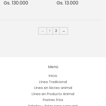
Precio
Gs.
Precio
Gs.
Gs. 130.000
Gs. 13.000
habitual
130.000
habitual
13.000
←
1
2
→
Menú
Inicio
Línea Tradicional
Línea sin lácteo animal
Línea sin Producto Animal
Postres fríos
Salados - listas para consumir