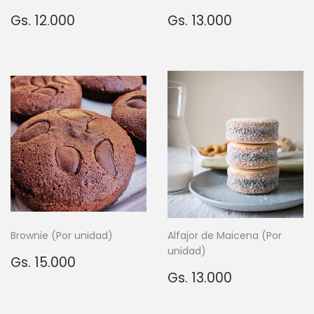
Precio
Gs.
Precio
Gs.
Gs. 12.000
Gs. 13.000
habitual
12.000
habitual
13.000
Brownie (Por unidad)
Alfajor de Maicena (Por
unidad)
Precio
Gs.
Gs. 15.000
habitual
15.000
Precio
Gs.
Gs. 13.000
habitual
13.000