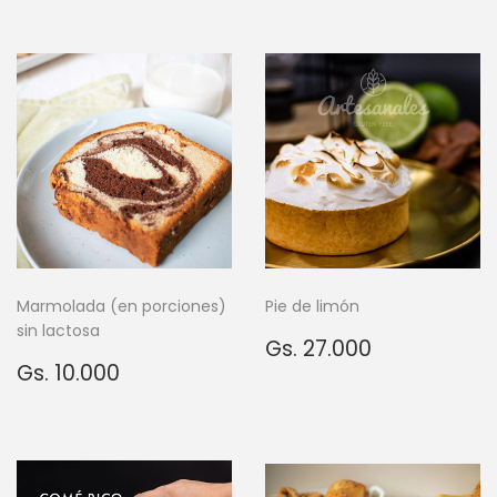
Marmolada (en porciones)
Pie de limón
sin lactosa
Precio
Gs.
Gs. 27.000
Precio
Gs.
habitual
27.000
Gs. 10.000
habitual
10.000