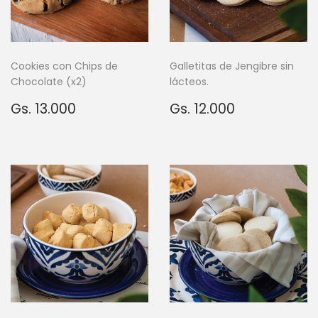
Cookies con Chips de
Galletitas de Jengibre sin
Chocolate (x2)
lácteos.
Precio
Gs.
Precio
Gs.
Gs. 13.000
Gs. 12.000
habitual
13.000
habitual
12.000