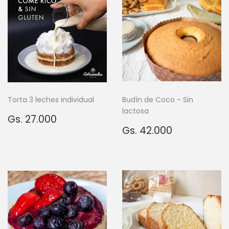
Torta 3 leches individual
Budín de Coco - Sin
lactosa
Precio
Gs.
Gs. 27.000
habitual
27.000
Precio
Gs.
Gs. 42.000
habitual
42.000