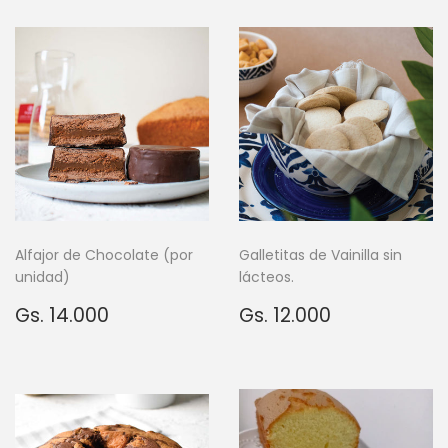
Alfajor de Chocolate (por
Galletitas de Vainilla sin
unidad)
lácteos.
Precio
Gs.
Precio
Gs.
Gs. 14.000
Gs. 12.000
habitual
14.000
habitual
12.000