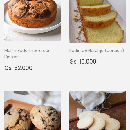
Marmolada Entera con
Budín de Naranja (porción)
lácteos
Precio
Gs.
Gs. 10.000
Precio
Gs.
habitual
10.000
Gs. 52.000
habitual
52.000