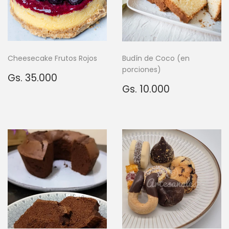
Cheesecake Frutos Rojos
Budín de Coco (en
porciones)
Precio
Gs.
Gs. 35.000
habitual
35.000
Precio
Gs.
Gs. 10.000
habitual
10.000