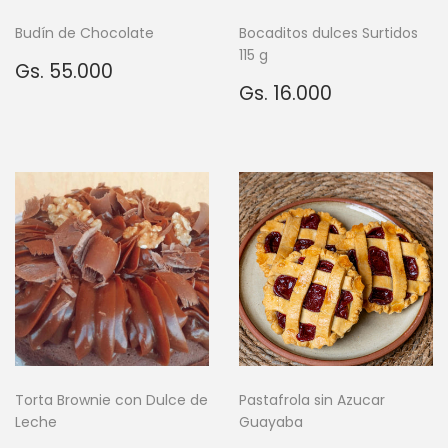
Budín de Chocolate
Bocaditos dulces Surtidos
115 g
Precio
Gs.
Gs. 55.000
habitual
55.000
Precio
Gs.
Gs. 16.000
habitual
16.000
Torta Brownie con Dulce de
Pastafrola sin Azucar
Leche
Guayaba