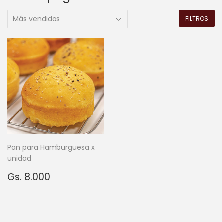
FILTROS
Pan para Hamburguesa x
unidad
Precio
Gs.
Gs. 8.000
habitual
8.000