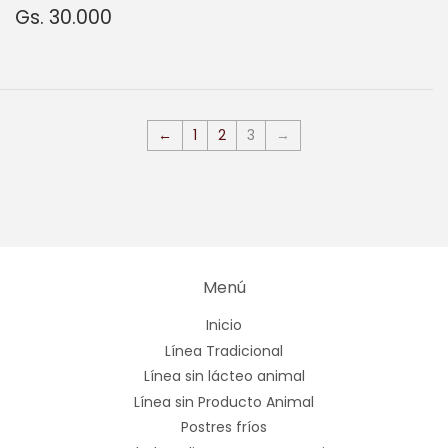
Precio
Gs.
Gs. 30.000
habitual
30.000
←
1
2
3
→
Menú
Inicio
Línea Tradicional
Línea sin lácteo animal
Línea sin Producto Animal
Postres fríos