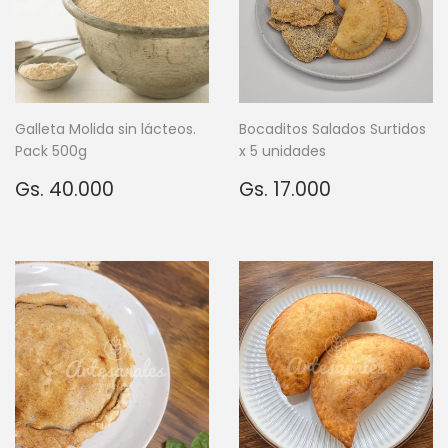
Galleta Molida sin lácteos.
Bocaditos Salados Surtidos
Pack 500g
x 5 unidades
Precio
Gs.
Precio
Gs.
Gs. 40.000
Gs. 17.000
habitual
40.000
habitual
17.000