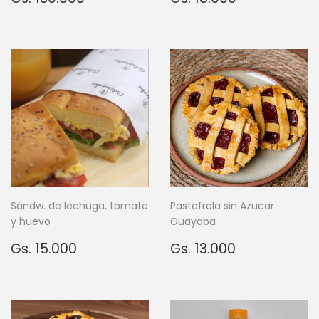
habitual
130.000
habitual
18.000
Sándw. de lechuga, tomate
Pastafrola sin Azucar
y huevo
Guayaba
Precio
Gs.
Precio
Gs.
Gs. 15.000
Gs. 13.000
habitual
15.000
habitual
13.000