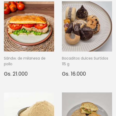
Sándw. de milanesa de
Bocaditos dulces Surtidos
pollo
115 g
Precio
Gs.
Precio
Gs.
Gs. 21.000
Gs. 16.000
habitual
21.000
habitual
16.000