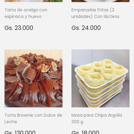
Tarta de acelga con
Empanadas Fritas (2
espinaca y huevo
unidades) Con lácteos
Precio
Gs.
Precio
Gs.
Gs. 23.000
Gs. 24.000
habitual
23.000
habitual
24.000
Torta Brownie con Dulce de
Masa para Chipa Argolla
Leche
300 g
Precio
Gs.
Precio
Gs.
Gs. 130.000
Gs. 18.000