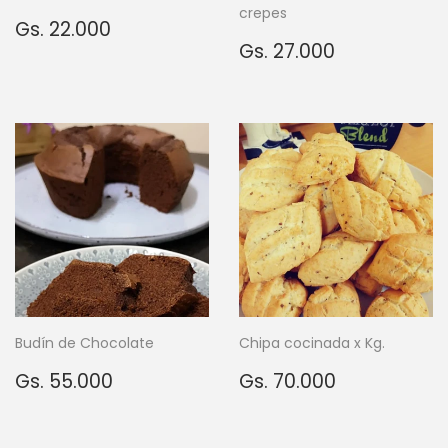
crepes
Precio
Gs.
Gs. 22.000
habitual
22.000
Precio
Gs.
Gs. 27.000
habitual
27.000
Budín de Chocolate
Chipa cocinada x Kg.
Precio
Gs.
Precio
Gs.
Gs. 55.000
Gs. 70.000
habitual
55.000
habitual
70.000