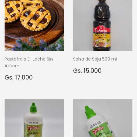
Pastafrola D. Leche Sin
Salsa de Soja 500 ml
Azúcar
Precio
Gs.
Gs. 15.000
Precio
Gs.
habitual
15.000
Gs. 17.000
habitual
17.000