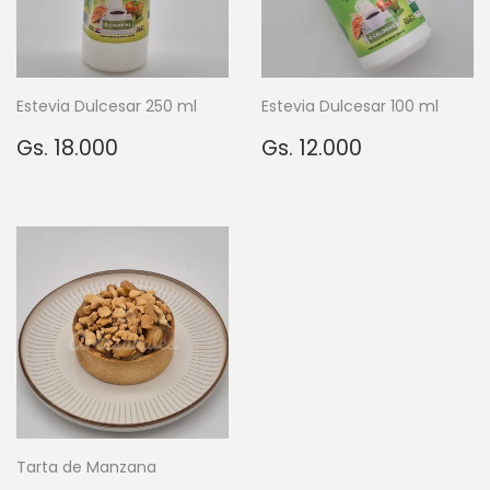
Estevia Dulcesar 250 ml
Estevia Dulcesar 100 ml
Precio
Gs.
Precio
Gs.
Gs. 18.000
Gs. 12.000
habitual
18.000
habitual
12.000
Tarta de Manzana