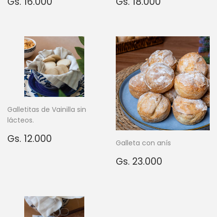
Precio
Gs.
Precio
Gs.
Gs. 16.000
Gs. 18.000
habitual
16.000
habitual
18.000
Galletitas de Vainilla sin
lácteos.
Precio
Gs.
Gs. 12.000
Galleta con anís
habitual
12.000
Precio
Gs.
Gs. 23.000
habitual
23.000