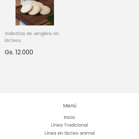
Galletitas de Jengibre sin
lácteos.
Precio
Gs.
Gs. 12.000
habitual
12.000
Menú
Inicio
Línea Tradicional
Línea sin lácteo animal