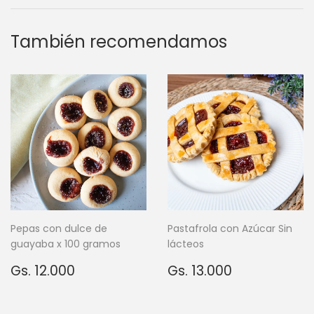
Facebook
También recomendamos
Pepas con dulce de
Pastafrola con Azúcar Sin
guayaba x 100 gramos
lácteos
Precio
Gs.
Precio
Gs.
Gs. 12.000
Gs. 13.000
habitual
12.000
habitual
13.000