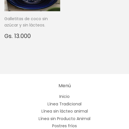
Galletitas de coco sin
azúcar y sin lácteos.
Precio
Gs.
Gs. 13.000
habitual
13.000
Menú
Inicio
Línea Tradicional
Línea sin lácteo animal
Línea sin Producto Animal
Postres fríos