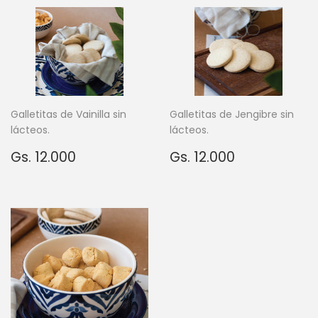
Galletitas de Vainilla sin
Galletitas de Jengibre sin
lácteos.
lácteos.
Precio
Gs.
Precio
Gs.
Gs. 12.000
Gs. 12.000
habitual
12.000
habitual
12.000