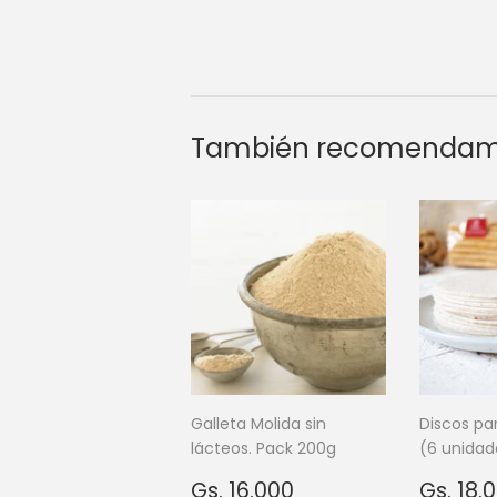
También recomenda
Galleta Molida sin
Discos p
lácteos. Pack 200g
(6 unidad
Precio
Gs.
Preci
Gs. 16.000
Gs. 18.