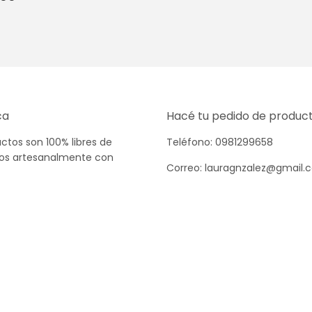
ual
18.000
ca
Hacé tu pedido de product
ctos son 100% libres de
Teléfono:
0981299658
dos artesanalmente con
Correo: lauragnzalez@gmail.