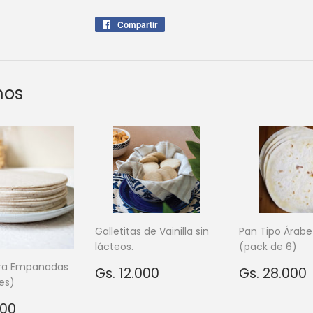
Compartir
Compartir
en
Facebook
mos
Galletitas de Vainilla sin
Pan Tipo Árab
lácteos.
(pack de 6)
ara Empanadas
Precio
Gs.
Precio
Gs. 12.000
Gs. 28.000
es)
habitual
12.000
habitual
o
Gs.
000