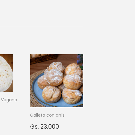
e Vegano
Galleta con anís
Gs.
28.000
Precio
Gs.
Gs. 23.000
habitual
23.000