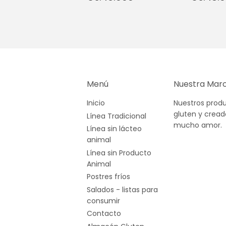
habitual
16.000
habit
Menú
Nuestra Mar
Inicio
Nuestros produ
gluten y crea
Línea Tradicional
mucho amor.
Línea sin lácteo
animal
Línea sin Producto
Animal
Postres fríos
Salados - listas para
consumir
Contacto