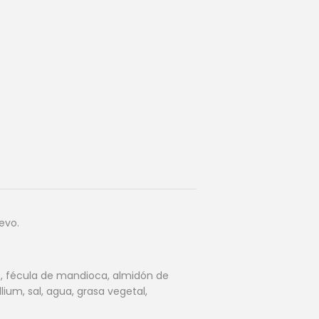
evo.
no, fécula de mandioca, almidón de
ium, sal, agua, grasa vegetal,